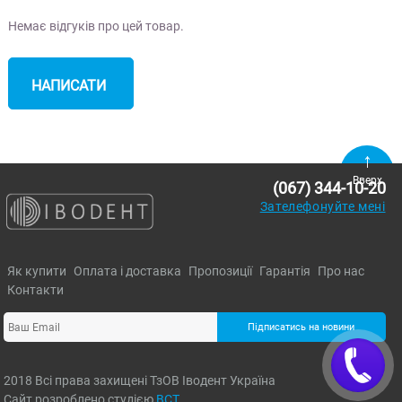
Немає відгуків про цей товар.
НАПИСАТИ
ВІДГУК
Вверх
(067) 344-10-20
Зателефонуйте мені
Як купити
Оплата і доставка
Пропозиції
Гарантія
Про нас
Контакти
Підписатись на новини
2018 Всі права захищені ТзОВ Іводент Україна
Сайт розроблено студією
ВСТ