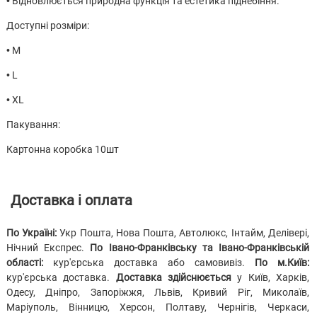
• Відновлюється природна функція та естетика піднебіння.
Доступні розміри:
• M
• L
• XL
Пакування:
Картонна коробка 10шт
Доставка і оплата
По Україні:
Укр Пошта, Нова Пошта, Автолюкс, Інтайм, Делівері,
Нічний Експрес.
По Івано-Франківську та Івано-Франківській
області:
кур'єрська доставка або самовивіз.
По м.Київ:
кур'єрська доставка.
Доставка здійснюється
у Київ, Харків,
Одесу, Дніпро, Запоріжжя, Львів, Кривий Ріг, Миколаїв,
Маріуполь, Вінницю, Херсон, Полтаву, Чернігів, Черкаси,