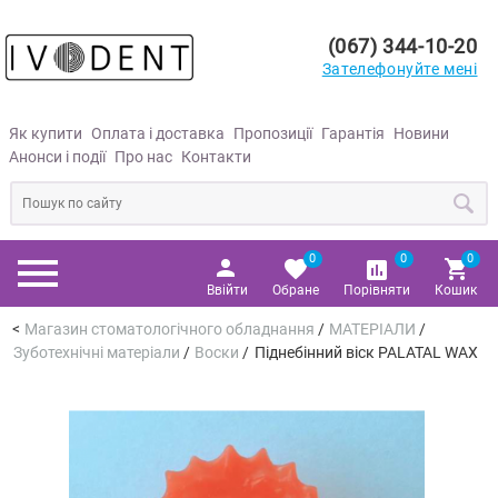
(067) 344-10-20
Зателефонуйте мені
Як купити
Оплата і доставка
Пропозиції
Гарантія
Новини
Анонси і події
Про нас
Контакти
0
0
0
Ввійти
Обране
Порівняти
Кошик
Магазин стоматологічного обладнання
/
МАТЕРІАЛИ
/
Зуботехнічні матеріали
/
Воски
/
Піднебінний віск PALATAL WAX