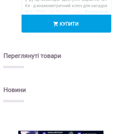
Ke - д инамометричний ключ для насадок
BSA , EPSA, I-SA EM-Key - д ин..
Детальніше
КУПИТИ
Переглянуті
товари
Новини