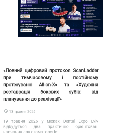
«Повний цифровий протокол ScanLadder
при тимчасовому і постійному
протезуванні All-on-X» та «Художня
реставрація бокових зубів: від
планування до реалізації»
13 травня 2026
19 травня 2026 у межах Dental Expo Lviv
відбудуться два практично орієнтовані
навчання для стоматологів: