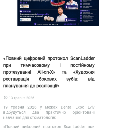
«Повний цифровий протокол ScanLadder
при тимчасовому і постійному
протезуванні All-on-X» та «Художня
реставрація бокових зубів: від
планування до реалізації»
13 травня 2026
19 травня 2026 у межах Dental Expo Lviv
відбудуться два практично орієнтовані
навчання для стоматологів:
«Повний цифровий протокол ScanLadder при