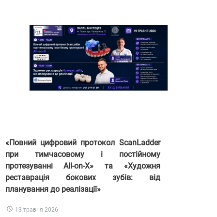
«Повний цифровий протокол ScanLadder
при тимчасовому і постійному
протезуванні All-on-X» та «Художня
реставрація бокових зубів: від
планування до реалізації»
13 травня 2026