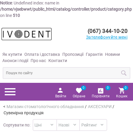
Notice
: Undefined index: name in
/home/vjsebwwt/public_html/catalog/controller/product/category.php
on line
510
(067) 344-10-20
Зателефонуйте мені
Як купити
Оплата і доставка
Пропозиції
Гарантія
Новини
Анонси і події
Про нас
Контакти
0
0
0
Ввійти
Обране
Порівняти
Кошик
Магазин стоматологічного обладнання
/
АКСЕСУАРИ
/
Сувенірна продукція
Сортувати по: