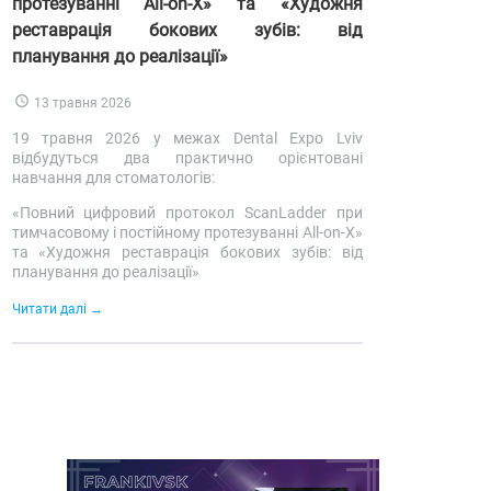
протезуванні All-on-X» та «Художня
реставрація бокових зубів: від
планування до реалізації»
13 травня 2026
19 травня 2026 у межах Dental Expo Lviv
відбудуться два практично орієнтовані
навчання для стоматологів:
«Повний цифровий протокол ScanLadder при
тимчасовому і постійному протезуванні All-on-X»
та «Художня реставрація бокових зубів: від
планування до реалізації»
Читати далі