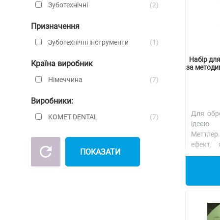
Зуботехнічні
2
Призначення
Зуботехнічні інструменти
1
Набір дл
Країна виробник
за методи
Німеччина
7
Виробники:
Для обр
KOMET DENTAL
7
ідеєю п
Меттле
ефект, 
ПОКАЗАТИ
надають
реставр.