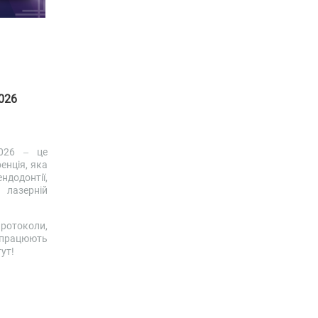
026
026 – це
енція, яка
додонтії,
лазерній
ротоколи,
о працюють
ут!