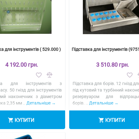
а для інструментів ( 529.000 )
Підставка для інструментів (9751
4 192.00 грн.
3 510.80 грн.
вка для інструментів з
Підставка для борів. 12 гнізд дл
асу. 50 гнізд для інструментів
під кутовий та турбінний након
мий наконечник з діаметром
резервуаром для відпраць
ка 2,35 мм ..
Детальніше
борів. ..
Детальніше
КУПИТИ
КУПИТИ