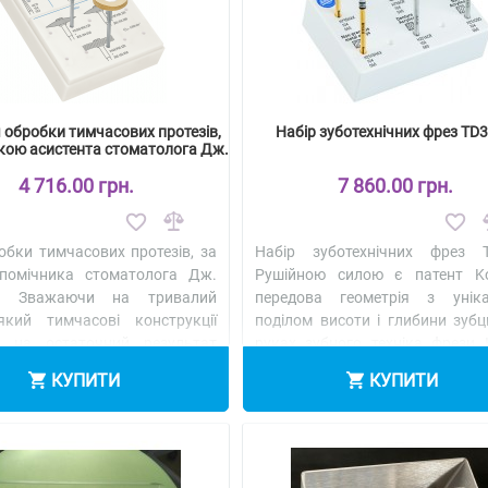
я обробки тимчасових протезів,
Набір зуботехнічних фрез TD
кою асистента стоматолога Дж.
Меттлер ( 4409 )
4 716.00 грн.
7 860.00 грн.
обки тимчасових протезів, за
Набір зуботехнічних фрез 
омічника стоматолога Дж.
Рушійною силою є патент K
р. Зважаючи на тривалий
передова геометрія з унік
який тимчасові конструкції
поділом висоти і глибини зубц
 на остаточний результат
руках зубного техніка фрези
.
Детальніше
стаю..
Детальніше
КУПИТИ
КУПИТИ