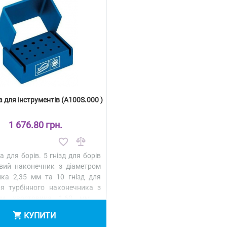
 для інструментів (A100S.000 )
1 676.80 грн.
а для борів. 5 гнізд для борів
овий наконечник з діаметром
ика 2,35 мм та 10 гнізд для
ля турбінного наконечника з
ом хвостовика 1,60 мм ..
іше
КУПИТИ