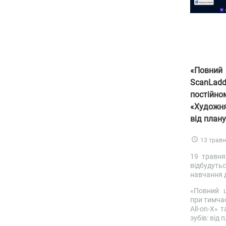
«Повни
ScanLa
постійно
«Художня
від плану
13 трав
19 травня
відбудуть
навчання 
«Повний 
при тимчас
All-on-X» 
зубів: від