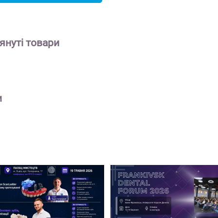
януті
товари
и