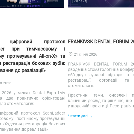
й цифровий протокол
FRANKIVSK DENTAL FORUM 2
dder при тимчасовому і
21 січня 2026
му протезуванні All-on-X» та
 реставрація бокових зубів:
FRANKIVSK DENTAL FORUM 2
дводенна стоматологічна конфер
вання до реалізації»
об’єднує сучасні підходи в ен
реставрації, ортопедії та 
ня 2026
стоматології.
 2026 у межах Dental Expo Lviv
Практичні теми, оновлені п
ся два практично орієнтовані
клінічний досвід та рішення, щ
для стоматологів:
у щоденній практиці. Реєстрація т
цифровий протокол ScanLadder
Читати далі
овому і постійному протезуванні
та «Художня реставрація бокових
 планування до реалізації»