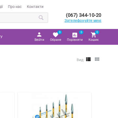
ії
Про нас
Контакти
(067) 344-10-20
Зателефонуйте мені
0
0
0
ТУ
Ввійти
Обране
Порівняти
Кошик
Вид: