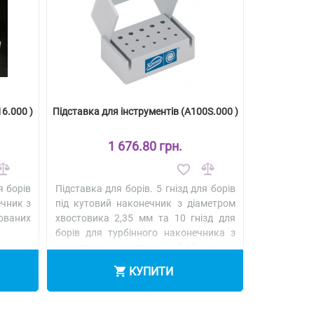
6.000 )
Підставка для інструментів (A100S.000 )
1 676.80 грн.
я борів
Підставка для борів. 5 гнізд для борів
ечник з
під кутовий наконечник з діаметром
ованих
хвостовика 2,35 мм та 10 гнізд для
борів для турбінного наконечника з
діаметром хвостовика 1,60 мм ..
Детальніше
КУПИТИ