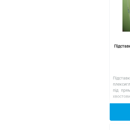
Підставк
Підста
плексигл
під пря
хвостови