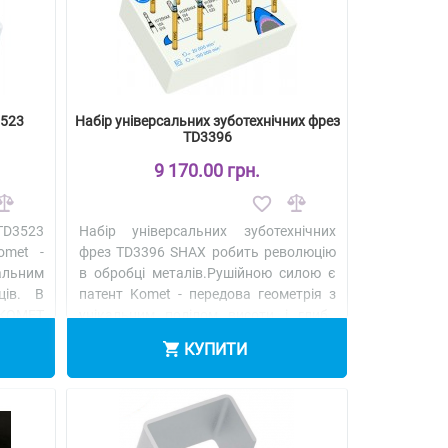
3523
Набір універсальних зуботехнічних фрез
TD3396
9 170.00 грн.
TD3523
Набір універсальних зуботехнічних
omet -
фрез TD3396 SHAX робить революцію
альним
в обробці металів.Рушійною силою є
ців. В
патент Komet - передова геометрія з
 КОМЕТ
унікальним поділом висоти і глиб..
Детальніше
КУПИТИ