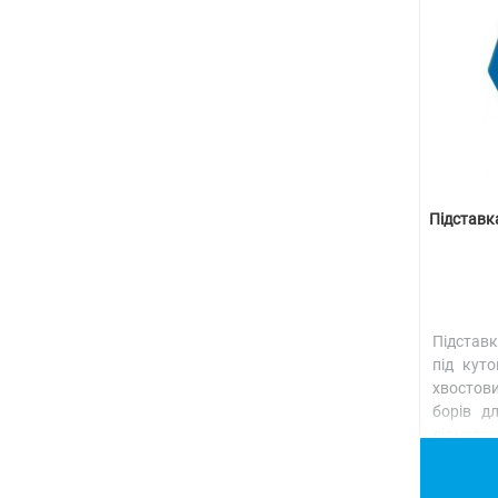
Підставка
Підставк
під кут
хвостов
борів д
діаметр
Детальн