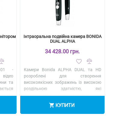
онітором
Інтраоральна подвійна камера BONIDA
DUAL ALPHA
34 428.00 грн.
801 -
Камери Bonida ALPHA DUAL та HD
 відео
розроблені для створення
ини та
високоякісних зображень із високою
ається
роздільною здатністю, які
том та
допомагають стоматологам у
повсякденній роботі та сприяють
КУПИТИ
доне..
Детальніше