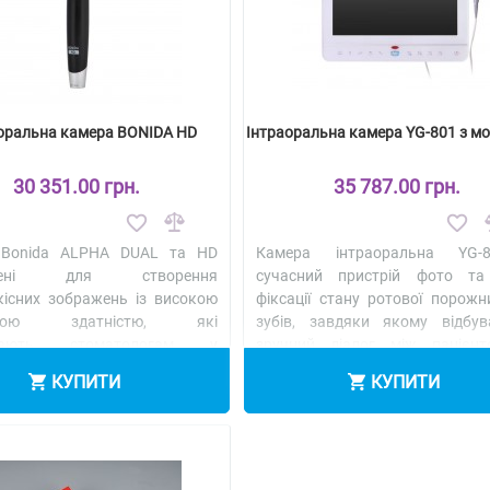
оральна камера BONIDA HD
Інтраоральна камера YG-801 з м
30 351.00 грн.
35 787.00 грн.
 Bonida ALPHA DUAL та HD
Камера інтраоральна YG-
блені для створення
сучасний пристрій фото та
кісних зображень із високою
фіксації стану ротової порожн
льною здатністю, які
зубів, завдяки якому відбув
агають стоматологам у
зручний діалог між пацієн
енній роботі та сприяють
лікарем. - ф..
Детальніше
КУПИТИ
КУПИТИ
тальніше