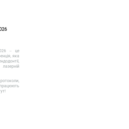
026
026 – це
енція, яка
додонтії,
лазерній
ротоколи,
о працюють
ут!