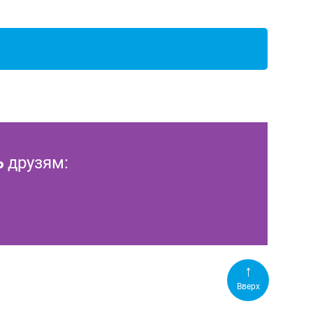
ь
друзям:
Вверх