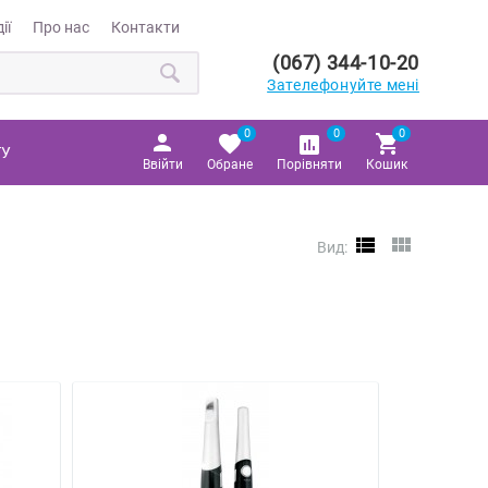
ії
Про нас
Контакти
(067) 344-10-20
Зателефонуйте мені
0
0
0
ТУ
Ввійти
Обране
Порівняти
Кошик
Вид: