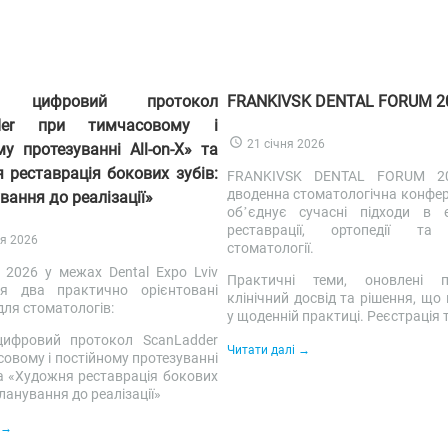
й цифровий протокол
FRANKIVSK DENTAL FORUM 2
dder при тимчасовому і
21 січня 2026
му протезуванні All-on-X» та
 реставрація бокових зубів:
FRANKIVSK DENTAL FORUM 2
дводенна стоматологічна конфер
вання до реалізації»
об’єднує сучасні підходи в ен
реставрації, ортопедії та 
ня 2026
стоматології.
 2026 у межах Dental Expo Lviv
Практичні теми, оновлені п
ся два практично орієнтовані
клінічний досвід та рішення, щ
для стоматологів:
у щоденній практиці. Реєстрація т
цифровий протокол ScanLadder
Читати далі
овому і постійному протезуванні
та «Художня реставрація бокових
 планування до реалізації»