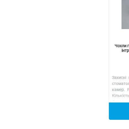
Чохли г
інт
Захисні 
стомат
камер. 
Кількіст
Детальн