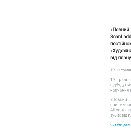
«Повни
ScanLa
постійно
«Художня
від плану
13 трав
19 травня
відбудуть
навчання 
«Повний 
при тимчас
All-on-X» 
зубів: від
Читати далі