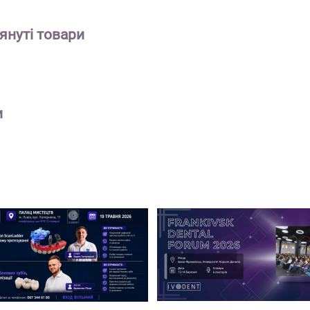
януті
товари
и