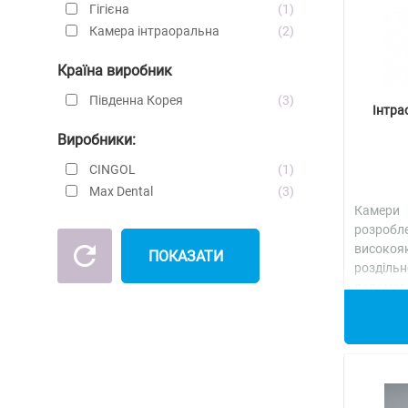
Гігієна
1
Камера інтраоральна
2
Країна виробник
Південна Корея
3
Інтра
Виробники:
CINGOL
1
Max Dental
3
Камери
розро
високоя
ПОКАЗАТИ
розді
допом
повсякд
доне..
Де