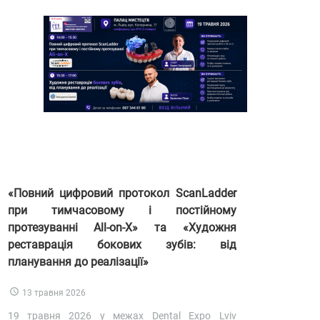
«Повний цифровий протокол ScanLadder
при тимчасовому і постійному
протезуванні All-on-X» та «Художня
реставрація бокових зубів: від
планування до реалізації»
13 травня 2026
19 травня 2026 у межах Dental Expo Lviv