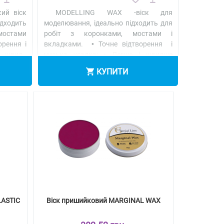
ий віск
MODELLING WAX -віск для
дходить
моделювання, ідеально підходить для
 мостами
робіт з коронками, мостами і
орення і
вкладками. • Точне відтворення і
 швид..
низька усадка; • Легше і швидше
моделюва..
Детальніше
КУПИТИ
LASTIC
Віск пришийковий MARGINAL WAX