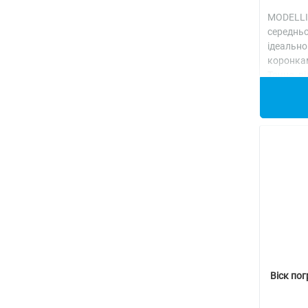
MODELL
середнь
ідеальн
коронка
Точне ві
Ле..
Дет
Віск по