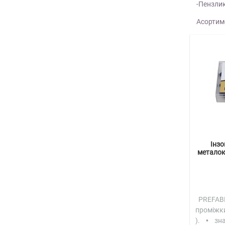
-Пензли
Асортиме
Інзо
металок
PREFABR
проміжки
). • зн