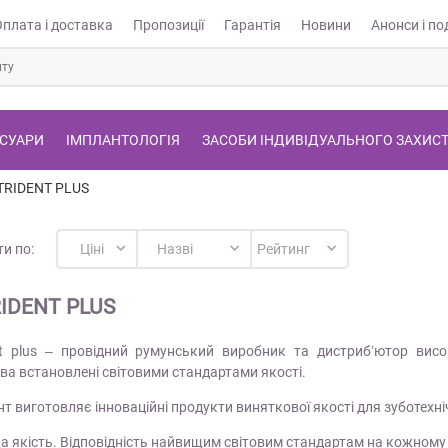
Оплата і доставка
Пропозиції
Гарантія
Новини
Анонси і под
СУАРИ
ІМПЛАНТОЛОГІЯ
ЗАСОБИ ІНДИВІДУАЛЬНОГО ЗАХИС
TRIDENT PLUS
и по:
RIDENT PLUS
ent plus – провідний румунський виробник та дистриб’ютор висок
ва встановлені світовими стандартами якості.
нт виготовляє інноваційні продукти виняткової якості для зуботехні
а якість. Відповідність найвищим світовим стандартам на кожному