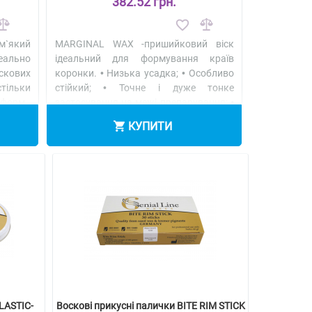
382.52 грн.
м`який
MARGINAL WAX -пришийковий віск
еально
ідеальний для формування країв
скових
коронки. • Низька усадка; • Особливо
тільки
стійкий; • Точне і дуже тонке
форм..
застосування на межі препарування; •
Хороші скребко..
Детальніше
КУПИТИ
LASTIC-
Воскові прикусні палички BITE RIM STICK