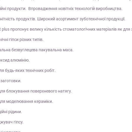
ійні продукти. Впровадження новітніх технологій виробництва.
нітність продуктів. Широкий асортимент зуботехнічної продукції.
nt plus пропонує велику кількість стоматологічних матеріалів як для 
ічні гіпси різних типів.
сальна безвуглецева пакувальна маса.
 оксид алюмінію.
ля будь-яких технічних робіт.
 заготовки.
для блокування поверхневого натягу.
 для моделювання кераміки.
ійні рідини.
жувач гіпсу.