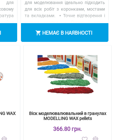
й для
для моделювання ідеально підходить
совому
для всіх робіт з коронками, мостами
ратура
та вкладками. • Точне відтворення і
зійна
низька усадка; • Легше і шви..
льніше
Детальніше
І
НЕМАЄ В НАЯВНОСТІ
ING WAX
Віск моделювалювальний в гранулах
MODELLING WAX pellets
366.80 грн.