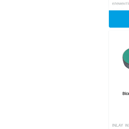
елементі
деталі 
Детальн
Віс
INLAY W