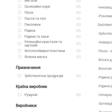
Метали
0
Оклюзійні спреї
0
-Інновац
Пісок
0
-Різнома
Пасти та гелі
0
Пензлики
0
Distride
Рідина
0
-Зуботехн
Рідини та лаки
0
Ретенційні кристали та
-Універ
0
адгезив
Фотополімерні пластини
0
-Пісок -
Ясенна маска
0
-Воски д
Призначення
-Воскові
Зуботехнічна продукція
0
-Рідини 
-Рідини
Країна виробник
Румунія
0
-Сепарац
-Затверд
Виробники: