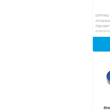
DIPPING
погружн
підходи
ковпачк
еласти
Детальн
Віс