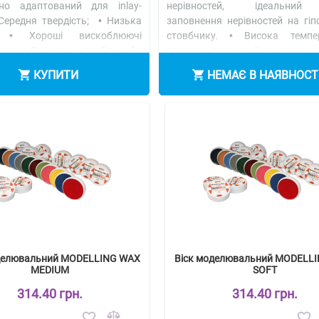
ьно адаптований для inlay-
нерівностей, ідеальни
 Середня твердість; • Низька
заповнення нерівностей на гіп
; • Хороші вискоблюючі
стовбчику. • Висока темпе
сті; • Розмірно стабільний..
плавлення • Висока адге
іше
здатність • Низька усад..
Дета
КУПИТИ
НЕМАЄ В НАЯВНОСТ
делювальний MODELLING WAX
Віск моделювальний MODELL
MEDIUM
SOFT
314.40 грн.
314.40 грн.