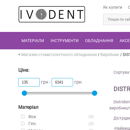
Як купити
МАТЕРІАЛИ
ІНСТРУМЕНТИ
ОБЛАДНАННЯ
АКСЕ
Магазин стоматологічного обладнання
/
Виробник
/
DIS
Ціна:
Сортуват
грн -
грн
DIST
Distrid
Матеріал
виробницт
Віск
0
Дістріде
Гіпс
0
-Найвищ