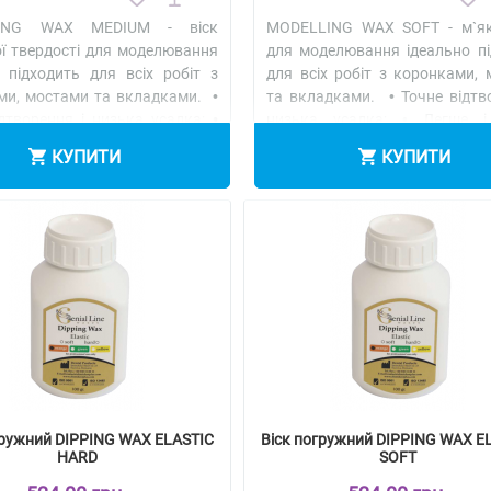
ING WAX MEDIUM - віск
MODELLING WAX SOFT - м`як
ої твердості для моделювання
для моделювання ідеально пі
о підходить для всіх робіт з
для всіх робіт з коронками,
ми, мостами та вкладками. •
та вкладками. • Точне відтв
дтворення і низька усадка; •
низька усадка; • Легше і
альніше
Детальніше
КУПИТИ
КУПИТИ
гружний DIPPING WAX ELASTIC
Віск погружний DIPPING WAX E
HARD
SOFT