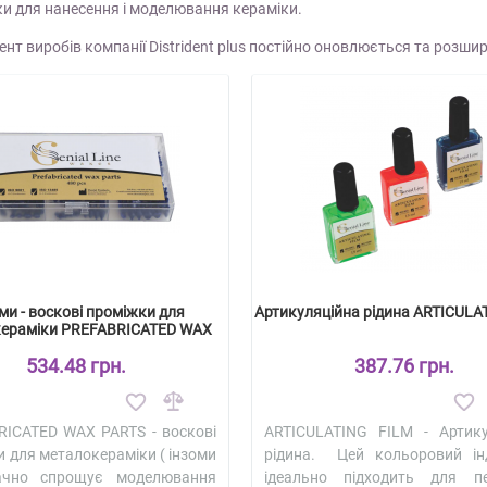
ки для нанесення і моделювання кераміки.
нт виробів компанії Distrident plus постійно оновлюється та розши
ми - воскові проміжки для
Артикуляційна рідина ARTICULA
ераміки PREFABRICATED WAX
PARTS
534.48 грн.
387.76 грн.
ICATED WAX PARTS - воскові
ARTICULATING FILM - Артику
 для металокераміки ( інзоми
рідина. Цей кольоровий ін
ачно спрощує моделювання
ідеально підходить для пе