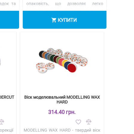
адок та
опаковість, що дозволяє легко
иком; ..
працювати навіть на тонких шарах; •
Хороші ро..
Детальніше
КУПИТИ
NDERCUT
Віск моделювальний MODELLING WAX
HARD
314.40 грн.
рекції
MODELLING WAX HARD - твердий віск