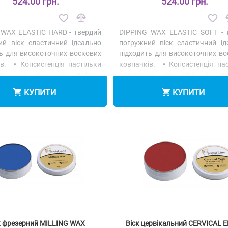
524.00 грн.
524.00 грн.
 WAX ELASTIC HARD - твердий
DIPPING WAX ELASTIC SOFT - 
ий віск еластичний ідеально
погружний віск еластичний ід
ть для високоточних воскових
підходить для високоточних во
ів. • Консистенція настільки
ковпачків. • Консистенція нас
чна, що віск не дефор..
еластична, що віск не де
іше
Детальніше
КУПИТИ
КУПИТИ
к фрезерний MILLING WAX
Віск цервікальний CERVICAL E