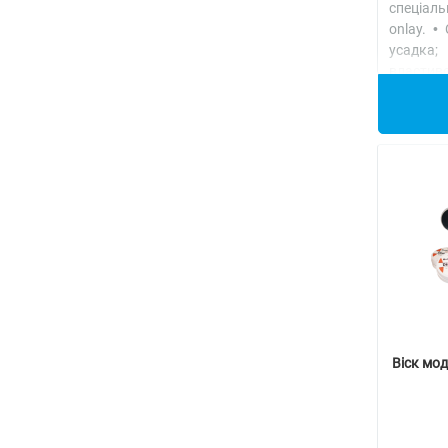
спеціал
onlay. •
усадка
властиво
Детальн
Віск мо