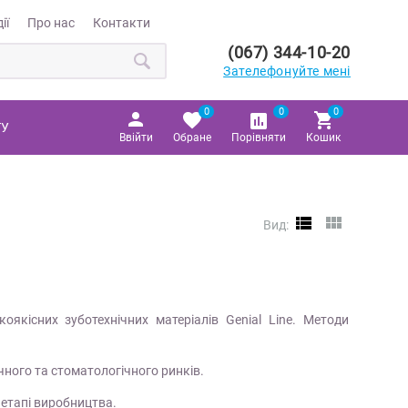
ії
Про нас
Контакти
(067) 344-10-20
Зателефонуйте мені
0
0
0
ТУ
Ввійти
Обране
Порівняти
Кошик
Вид:
оякісних зуботехнічних матеріалів Genial Line. Методи
чного та стоматологічного ринків.
 етапі виробництва.