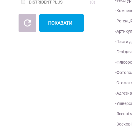
-Текстур
DISTRIDENT PLUS
0
-Компенс
-Ретенці
ПОКАЗАТИ
-Артикул
-Пасти 
-Гелі дл
-Флюоро
-Фотопо
-Стомато
-Адгезив
-Універс
-Ясенні 
-Воскові