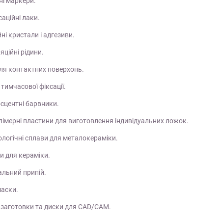
ні маркери.
аційні лаки.
йні кристали і адгезиви.
яційні рідини.
для контактних поверхонь.
я тимчасової фіксації.
сцентні барвники.
лімерні пластини для виготовлення індивідуальних ложок.
логічні сплави для металокераміки.
и для кераміки.
альний припій.
маски.
 заготовки та диски для CAD/CAM.