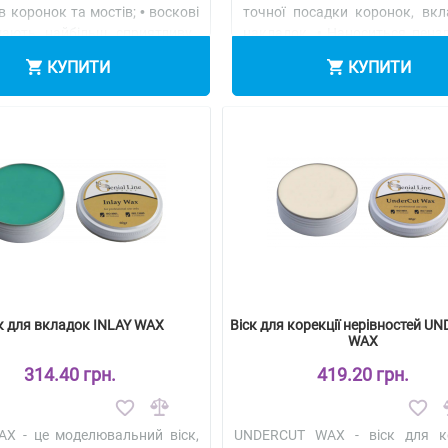
в коронок та мостів; • воскові
точної посадки коронок, вкл
мають найбільш сприятливу..
накладок. • Наноситься пензл
іше
Детальніше
КУПИТИ
КУПИТИ
к для вкладок INLAY WAX
Віск для корекції нерівностей U
WAX
314.40 грн.
419.20 грн.
AX - це моделювальний віск,
UNDERCUT WAX - віск для ко