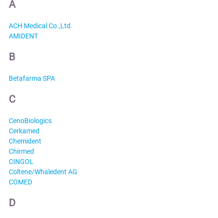
A
ACH Medical Co.,Ltd.
AMIDENT
B
Betafarma SPA
C
CenoBiologics
Cerkamed
Chemident
Chirmed
CINGOL
Coltene/Whaledent AG
COMED
D