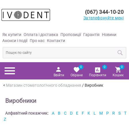
(067) 344-10-20
Зателефонуйте мені
Як купити
Оплата і доставка
Пропозиції
Гарантія
Новини
Анонси і події
Про нас
Контакти
0
0
0
Ввійти
Обране
Порівняти
Кошик
Магазин стоматологічного обладнання
/
Виробник
Виробники
Алфавітний покажчик:
A
B
C
D
E
F
K
L
M
P
R
S
T
Z