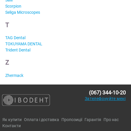
Salli
Scorpion
Seliga Microscopes
T
TAG Dental
TOKUYAMA DENTAL
Trident Dental
Z
Zhermack
(067) 344-10-20
Зателефонуйте мені
Як купити
Оплата і доставка
Пропозиції
Гарантія
Про нас
Контакти