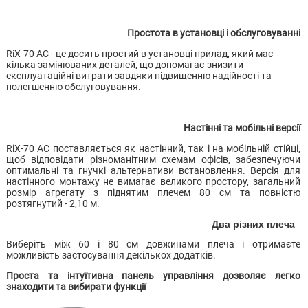
Простота в установці і обслуговуванні
RiX-70 AC - це досить простий в установці прилад, який має
кілька замінюваних деталей, що допомагає знизити
експлуатаційні витрати завдяки підвищенню надійності та
полегшенню обслуговування.
Настінні та мобільні версії
RiX-70 AC поставляється як настінний, так і на мобільній стійці,
щоб відповідати різноманітним схемам офісів, забезпечуючи
оптимальні та гнучкі альтернативи встановлення. Версія для
настінного монтажу не вимагає великого простору, загальний
розмір агрегату з піднятим плечем 80 см та повністю
розтягнутий - 2,10 м.
Два різних плеча
Виберіть між 60 і 80 см довжинами плеча і отримаєте
можливість застосування декількох додатків.
Проста та інтуїтивна панель управління дозволяє легко
знаходити та вибирати функції