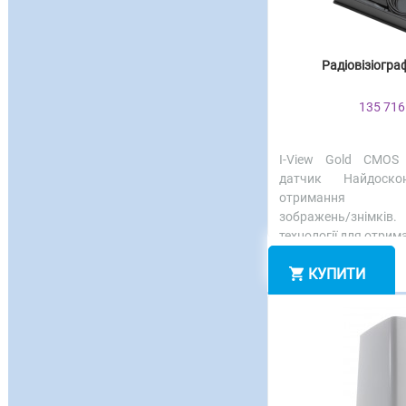
Радіовізіогра
135 716
I-View Gold CMOS 
датчик Найдоскон
отримання вну
зображень/знімків.
технології для отрим
КУПИТИ