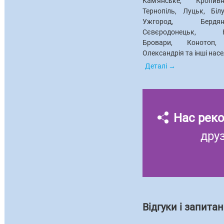
Кам'янське, Кропив
Тернопіль, Луцьк, Біл
Ужгород, Бердян
Сєвєродонецьк, Кам
Бровари, Конотоп,
Олександрія та інші насе
Деталі
Нас рек
дру
Відгуки і запита