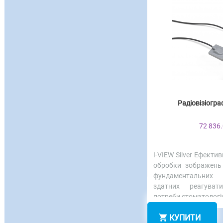
Радіовізіограф
72 836.
I-VIEW Silver Ефекти
обробки зображень
фундаментальних
здатних реагуват
потреби стоматологіч
КУПИТИ