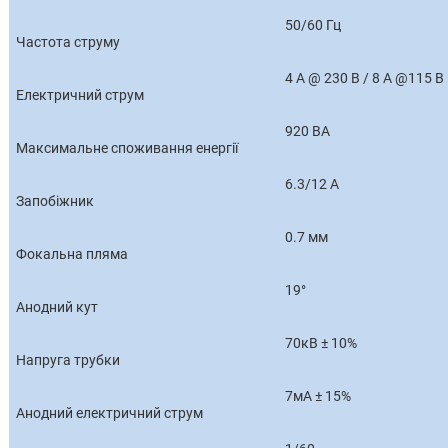
50/60 Гц
Частота струму
4 A @ 230 В / 8 А @115 В
Електричний струм
920 ВА
Максимальне споживання енергії
6.3/12 A
Запобіжник
0.7 мм
Фокальна пляма
19°
Анодний кут
70кВ ± 10%
Напруга трубки
7мА ± 15%
Анодний електричний струм