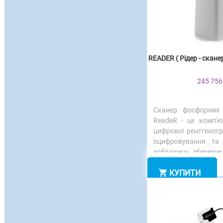
READER ( Рідер - скан
245 756
Сканер фосфорних
ReadeR - це комп'ю
цифрової рентгеногр
оцифровування та
зображень, збережен
КУПИТИ