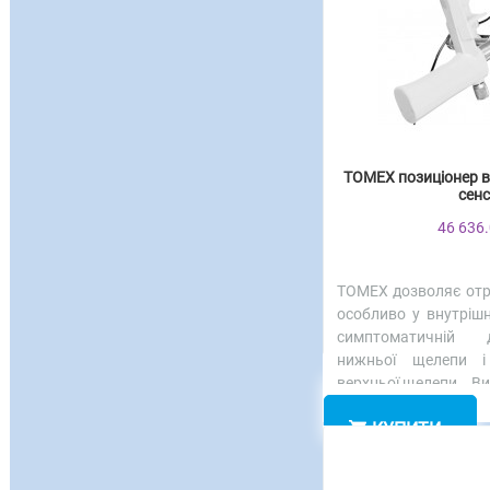
TOMEX позиціонер 
сен
46 636.
ТОМЕХ дозволяє отр
особливо у внутріш
симптоматичній д
нижньої щелепи і
верхньої щелепи. Ви
КУПИТИ