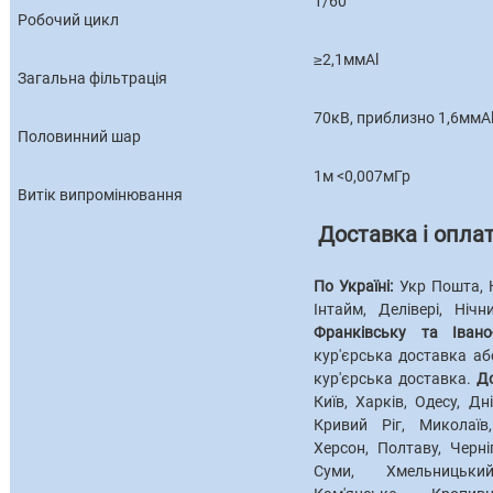
1/60
Робочий цикл
≥2,1ммAl
Загальна фільтрація
70кВ, приблизно 1,6ммA
Половинний шар
1м <0,007мГр
Витік випромінювання
Доставка і опла
По Україні:
Укр Пошта, 
Інтайм, Делівері, Ніч
Франківську та Івано-
кур'єрська доставка аб
кур'єрська доставка.
Д
Київ, Харків, Одесу, Дн
Кривий Ріг, Миколаїв
Херсон, Полтаву, Черні
Суми, Хмельницький