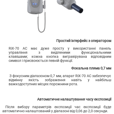
Простий інтерфейс з оператором
RiX-70 AC має дуже просту у використанні панель
управління з виділеними функціональними
клавішами; кожна кнопка вигравірувана відповідним
символ і присвоюється певній функції.
Фокальна пляма 0,7 мм
З фокусним діапазоном 0,7 мм, апарат RiX-70 AC забезпечує
відмінну якість зображення навіть у найбільш
важкодоступних місцях порожнини рота.
Автоматичне налаштування часу експозиції
Після вибору параметрів експозиції час експозиції буде
автоматично налаштований у діапазоні від 0,06 до 2,0 секунди.