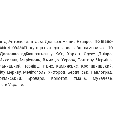
а, Автолюкс, Інтайм, Делівері, Нічний Експрес.
По Івано-
ькій області:
кур'єрська доставка або самовивіз.
По
Доставка здійснюється
у Київ, Харків, Одесу, Дніпро,
Миколаїв, Маріуполь, Вінницю, Херсон, Полтаву, Чернігів,
ьницький, Чернівці, Рівне, Кам'янське, Кропивницький,
Білу Церкву, Мелітополь, Ужгород, Бердянськ, Павлоград,
Подільський, Бровари, Конотоп, Умань, Мукачеве,
нкти України.