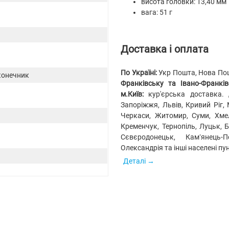
висота головки: 13,40 мм
вага: 51 г
Доставка і оплата
По Україні:
Укр Пошта, Нова Пошт
конечник
Франківську та Івано-Франківс
м.Київ:
кур'єрська доставка.
Запоріжжя, Львів, Кривий Ріг, 
Черкаси, Житомир, Суми, Хмел
Кременчук, Тернопіль, Луцьк, 
Сєвєродонецьк, Кам’янець-
Олександрія та інші населені пу
Деталі