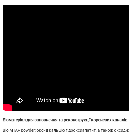
Біоматеріал для заповнення та реконструкції кореневих каналів.
Bio MTA+ powder: оксид кальцію гідроксиапатит, а також оксиди: