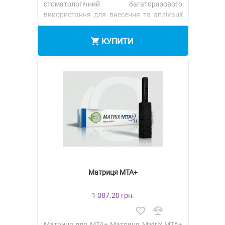
стоматологічний багаторазового
використання для внесення та аплікації
раніше замішан..
КУПИТИ
Матриця MTA+
1 087.20 грн.
Матриця для MTA+ Матриця Matrix MTA+