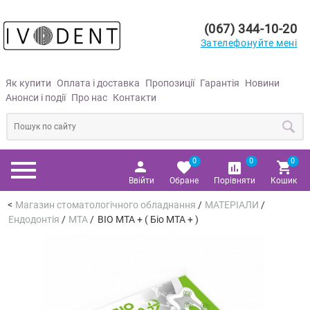
(067) 344-10-20
Зателефонуйте мені
Як купити
Оплата і доставка
Пропозиції
Гарантія
Новини
Анонси і події
Про нас
Контакти
0
0
0
Ввійти
Обране
Порівняти
Кошик
Магазин стоматологічного обладнання
/
МАТЕРІАЛИ
/
Ендодонтія
/
МТА
/
BIO MTA + ( Біо МТА + )