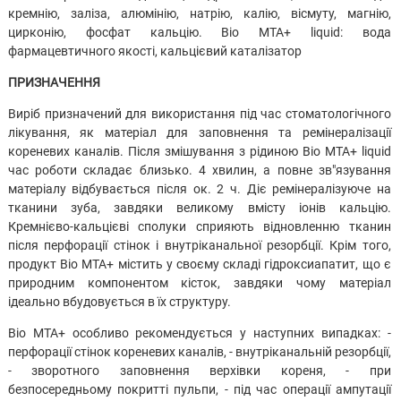
кремнію, заліза, алюмінію, натрію, калію, вісмуту, магнію,
цирконію, фосфат кальцію. Bio MTA+ liquid: вода
фармацевтичного якості, кальцієвий каталізатор
ПРИЗНАЧЕННЯ
Виріб призначений для використання під час стоматологічного
лікування, як матеріал для заповнення та ремінералізації
кореневих каналів. Після змішування з рідиною Bio MTA+ liquid
час роботи складає близько. 4 хвилин, а повне зв"язування
матеріалу відбувається після ок. 2 ч. Діє ремінералізуюче на
тканини зуба, завдяки великому вмісту іонів кальцію.
Кремнієво-кальцієві сполуки сприяють відновленню тканин
після перфорації стінок і внутріканальної резорбції. Крім того,
продукт Bio MTA+ містить у своєму складі гідроксиапатит, що є
природним компонентом кісток, завдяки чому матеріал
ідеально вбудовується в їх структуру.
Bio MTA+ особливо рекомендується у наступних випадках: -
перфорації стінок кореневих каналів, - внутріканальній резорбції,
- зворотного заповнення верхівки кореня, - при
безпосередньому покритті пульпи, - під час операції ампутації