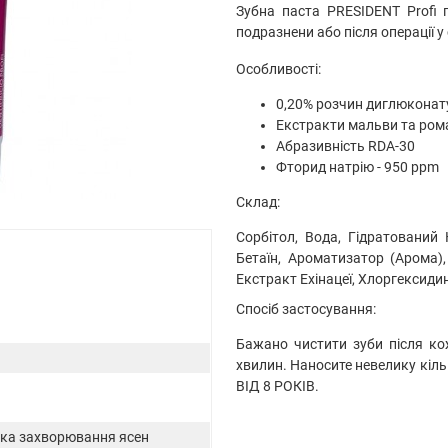
Зубна паста PRESIDENT Profi
подразнени або після операції у
Особливості:
0,20% розчин диглюконату
Екстракти мальви та рома
Абразивність RDA-30
Фторид натрію - 950 ppm
Cклад:
Сорбітол, Вода, Гідратований К
Бетаїн, Ароматизатор (Арома)
Екстракт Ехінацеї, Хлоргексидин
Спосіб застосування:
Бажано чистити зуби після ко
хвилин. Наносите невелику кіль
ВІД 8 РОКІВ.
ика захворювання ясен