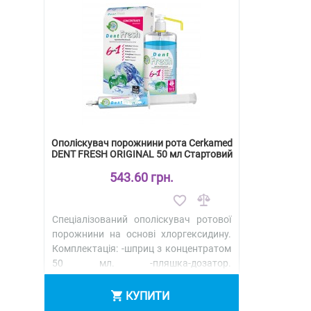
Ополіскувач порожнини рота Cerkamed
DENT FRESH ORIGINAL 50 мл Стартовий
комплект
543.60 грн.
Спеціалізований ополіскувач ротової
порожнини на основі хлоргексидину.
Комплектація: -шприц з концентратом
50 мл. -пляшка-дозатор.
Склад: alcohol, aqua, polysorbate 20,..
КУПИТИ