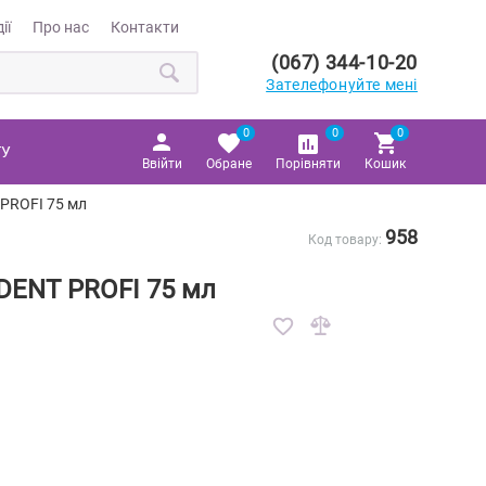
ії
Про нас
Контакти
(067) 344-10-20
Зателефонуйте мені
0
0
0
ТУ
Ввійти
Обране
Порівняти
Кошик
 PROFI 75 мл
958
Код товару:
DENT PROFI 75 мл