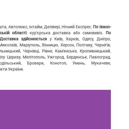
а, Автолюкс, Інтайм, Делівері, Нічний Експрес.
По Івано-
ькій області:
кур'єрська доставка або самовивіз.
По
Доставка здійснюється
у Київ, Харків, Одесу, Дніпро,
Миколаїв, Маріуполь, Вінницю, Херсон, Полтаву, Чернігів,
ьницький, Чернівці, Рівне, Кам'янське, Кропивницький,
Білу Церкву, Мелітополь, Ужгород, Бердянськ, Павлоград,
Подільський, Бровари, Конотоп, Умань, Мукачеве,
нкти України.