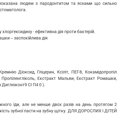
 показана людям з пародонтитом та яснами що сильно
 стоматолога.
 хлоргексидину - ефективна дія проти бактерій.
шки – заспокійлива дія
ремнію Діоксид, Гліцерин, Ксіліт, ПЕГ-8, Кокамідопропіл
, Пропіленгліколь, Екстракт Мальви, Екстракт Ромашки,
 Диглюконт9 CI П4 0 ).
жного їди, але не менше двох разів на день протягом 2
кість зубної пасти на зубну щітку. ДЛЯ ДОРОСЛИХ І ДІТЕЙ