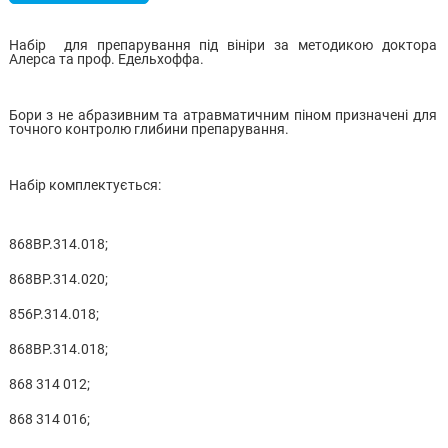
Набір для препарування під вініри за методикою доктора
Алерса та проф. Едельхоффа.
Бори з не абразивним та атравматичним піном призначені для
точного контролю глибини препарування.
Набір комплектується:
868BP.314.018;
868BP.314.020;
856P.314.018;
868BP.314.018;
868 314 012;
868 314 016;