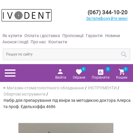
(067) 344-10-20
Зателефонуйте мені
Як купити
Оплата і доставка
Пропозиції
Гарантія
Новини
Анонси і події
Про нас
Контакти
0
0
0
Ввійти
Обране
Порівняти
Кошик
Магазин стоматологічного обладнання
/
ІНСТРУМЕНТИ
/
Обертові інструменти
/
Набір для препарування під вініри за методикою доктора Алерса
та проф. Едельхоффа 4686