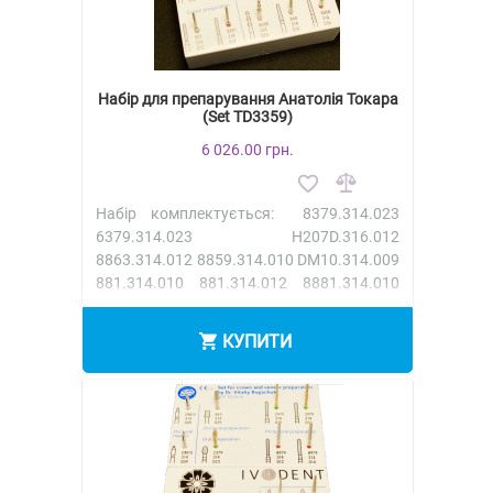
Набір для препарування Анатолія Токара
(Set TD3359)
6 026.00 грн.
Набір комплектується: 8379.314.023
6379.314.023 H207D.316.012
8863.314.012 8859.314.010 DM10.314.009
881.314.010 881.314.012 8881.314.010
888..
КУПИТИ