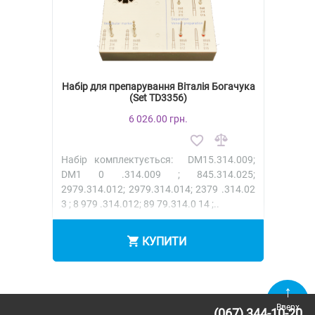
Набір для препарування Віталія Богачука
(Set TD3356)
6 026.00 грн.
Набір комплектується: DM15.314.009;
DM1 0 .314.009 ; 845.314.025;
2979.314.012; 2979.314.014; 2379 .314.02
3 ; 8 979 .314.012; 89 79.314.0 14 ;..
КУПИТИ
Вверх
(067) 344-10-20