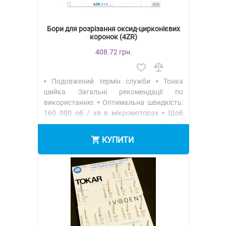
Бори для розрізання оксид-цирконієвих
коронок (4ZR)
408.72 грн.
• Подовжений термін служби • Тонка
шийка Загальні рекомендації по
використанню: • Оптимальна швидкість:
160 000 об / хв в мікромотораx • Щоб
використовувати інструмент в повній..
КУПИТИ