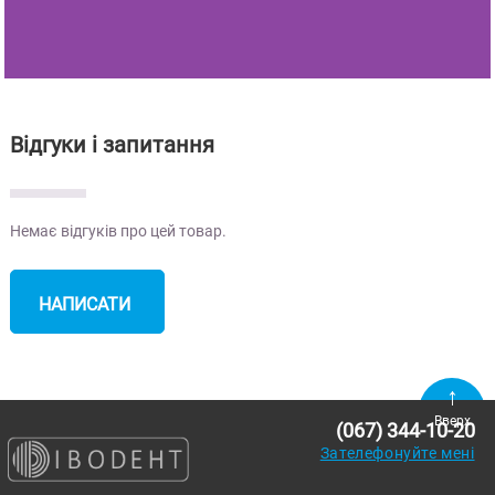
Відгуки і запитання
Немає відгуків про цей товар.
НАПИСАТИ
ВІДГУК
Вверх
(067) 344-10-20
Зателефонуйте мені