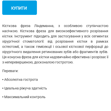
КУПИТИ
Кісткова фреза Ліндеманна, з особливою ступінчастою
насічкою. Кісткова фреза для високоефективного розрізання
кістки. Інструмент підходить для застосування у всіх сегментах
хірургічної стоматології: від розрізання кістки в рамках
остеотомії, а також гемісекції і осьової кісткової перфорації до
хірургічного видалення ретинованих зубів або фрагментів зубів.
Ця конусна фреза для кістки надзвичайно ефективна і розрізає її
з неперевершеною, досконалою гостротою.
Переваги:
• Абсолютна гострота
• Ідеальна ріжуча здатність
• Максимальний контроль