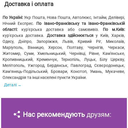
Доставка і оплата
По Україні:
Укр Пошта, Нова Пошта, Автолюкс, Інтайм, Делівері,
Нічний Експрес.
По Івано-Франківську та Івано-Франківській
області:
кур'єрська доставка або самовивіз.
По м.Київ:
кур'єрська доставка.
Доставка здійснюється
у Київ, Харків,
Одесу, Дніпро, Запоріжжя, Львів, Кривий Ріг, Миколаїв,
Маріуполь, Вінницю, Херсон, Полтаву, Чернігів, Черкаси,
Житомир, Суми, Хмельницький, Чернівці, Рівне, Кам'янське,
Кропивницький, Кременчук, Тернопіль, Луцьк, Білу Церкву,
Мелітополь, Ужгород, Бердянськ, Павлоград, Сєвєродонецьк,
Кам’янець-Подільський, Бровари, Конотоп, Умань, Мукачеве,
Олександрія та інші населені пункти України.
Деталі
Нас рекомендують
друзям: