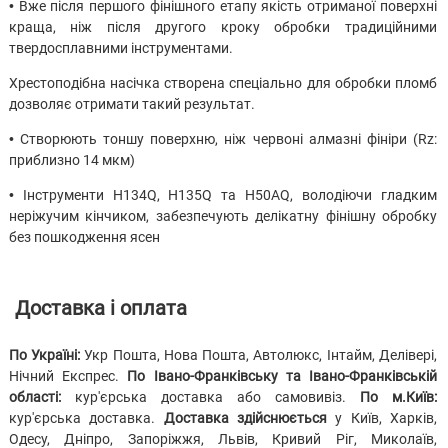
• Вже після першого фінішного етапу якість отриманої поверхні
краща, ніж після другого кроку обробки традиційними
твердосплавними інструментами.
Хрестоподібна насічка створена спеціально для обробки пломб
дозволяє отримати такий результат.
• Створюють тоншу поверхню, ніж червоні алмазні фініри (Rz:
приблизно 14 мкм)
• Інструменти H134Q, H135Q та H50AQ, володіючи гладким
неріжучим кінчиком, забезпечують делікатну фінішну обробку
без пошкодження ясен
Доставка і оплата
По Україні:
Укр Пошта, Нова Пошта, Автолюкс, Інтайм, Делівері,
Нічний Експрес.
По Івано-Франківську та Івано-Франківській
області:
кур'єрська доставка або самовивіз.
По м.Київ:
кур'єрська доставка.
Доставка здійснюється
у Київ, Харків,
Одесу, Дніпро, Запоріжжя, Львів, Кривий Ріг, Миколаїв,