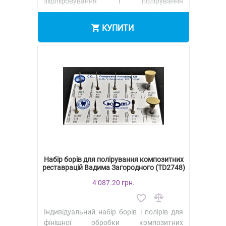
зішліфовування і полірування
композитних пломб • Інструменти стій..
КУПИТИ
Набір борів для полірування композитних
реставрацій Вадима Загородного (TD2748)
4 087.20 грн.
Індивідуальний набір борів і полірів для
фінішної обробки композитних