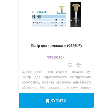
Полір для композитів (9526UF)
393.00 грн.
Одноетапне полірування композиту.
Полір для одноетапного полірування
композиту, містить частинки алмазного
абразиву На стоматологічному ринку
представлений величезний вибір
полірув..
КУПИТИ