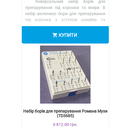
Універсальний набір борів для
препарування під коронки та вініри. В
набір включено бори для препарування
під коронки з уступом шамфер та
модифікований шамфер, бори для
оклюзій..
КУПИТИ
Набір борів для препарування Романа Мухи
(TD3685)
6 812.00 грн.