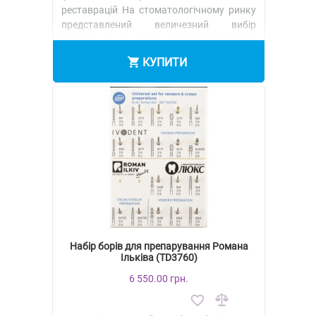
реставрацій На стоматологічному ринку
представлений величезний вибір
полірувальних систем для багатоетапної
ро..
КУПИТИ
Набір борів для препарування Романа
Ільківа (TD3760)
6 550.00 грн.