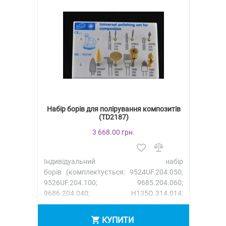
Набір борів для полірування композитів
(TD2187)
3 668.00 грн.
Індивідуальний набір
борів (комплектується: 9524UF.204.050;
9526UF.204.100; 9685.204.060;
9686.204.040; H135Q.314.014;
H379Q.314.023; H48LQ.314.012) На
стоматологічному ..
КУПИТИ