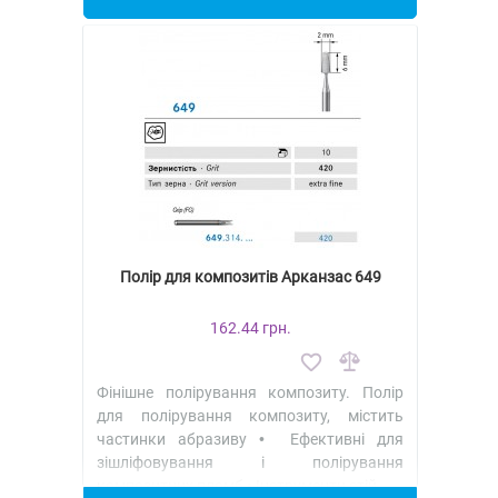
Полір для композитів Арканзас 649
162.44 грн.
Фінішне полірування композиту. Полір
для полірування композиту, містить
частинки абразиву • Ефективні для
зішліфовування і полірування
композитних пломб • Інструменти стій..