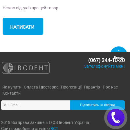
Немає відгуків про цей товар.
НАПИСАТИ
ВІДГУК
Вверх
(067) 344-10-20
Зателефонуйте мені
Як купити
Оплата і доставка
Пропозиції
Гарантія
Про нас
Контакти
Підписатись на новини
2018 Всі права захищені ТзОВ Іводент Україна
Сайт розроблено студією
ВСТ