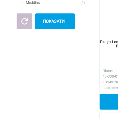
Meddins
2
ПОКАЗАТИ
Пінцет Lon
F
Пінцет L
43-330
стомат
признач
фіксац
кульок, 