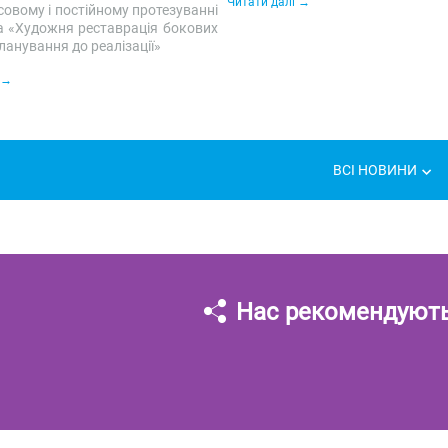
Читати далі
овому і постійному протезуванні
та «Художня реставрація бокових
 планування до реалізації»
ВСІ НОВИНИ
Нас рекомендуют