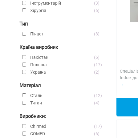
Інструментарій
3
Хірургія
6
Тип
Пінцет
8
Країна виробник
Пакістан
6
Польща
17
Спеціал
Україна
2
Indoe д
Матеріал
Сталь
12
Титан
4
Виробники:
Chirmed
17
COMED
6