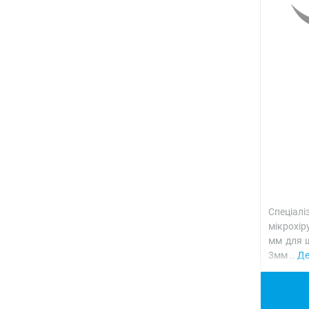
Спеці
мікрохір
мм для ш
3мм ..
Де