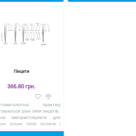
Пінцети
366.80 грн.
матологічні практиці
овуються різні типи пінцетів.
на використовувати для
ння різних типів валиків і
в, а також для накладання