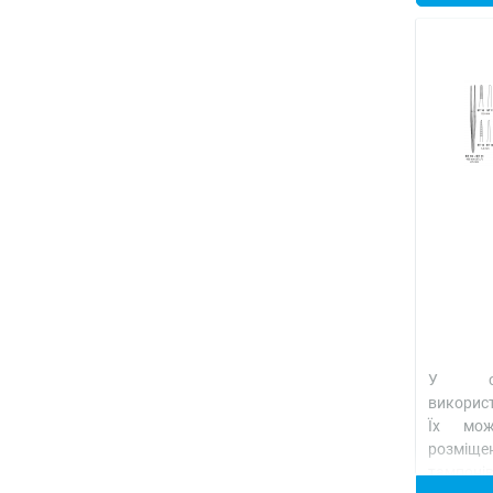
У сто
використ
Їх мож
розміще
тампоні