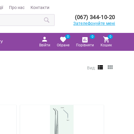
ії
Про нас
Контакти
(067) 344-10-20
Зателефонуйте мені
0
0
0
ТУ
Ввійти
Обране
Порівняти
Кошик
Вид: