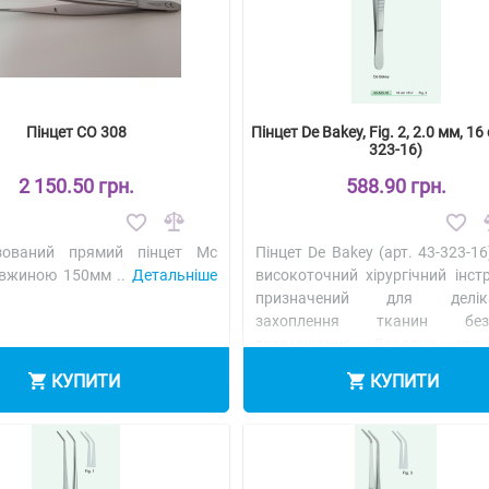
Пінцет CO 308
Пінцет De Bakey, Fig. 2, 2.0 мм, 16 
323-16)
2 150.50 грн.
588.90 грн.
ізований прямий пінцет Mc
Пінцет De Bakey (арт. 43-323-1
овжиною 150мм ..
Детальніше
високоточний хірургічний інст
призначений для деліка
захоплення тканин б
травмування. Завдяки спеці
мікронасічці на роб..
Детальніш
КУПИТИ
КУПИТИ