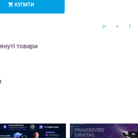
агно..
Детальніше
КУПИТИ
|<
<
1
януті
товари
и