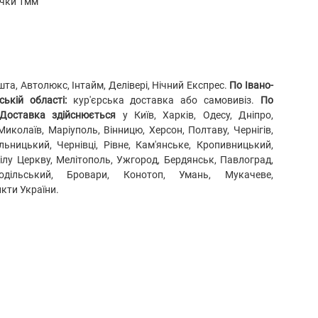
ічки 1мм
а, Автолюкс, Інтайм, Делівері, Нічний Експрес.
По Івано-
ькій області:
кур'єрська доставка або самовивіз.
По
Доставка здійснюється
у Київ, Харків, Одесу, Дніпро,
Миколаїв, Маріуполь, Вінницю, Херсон, Полтаву, Чернігів,
ьницький, Чернівці, Рівне, Кам'янське, Кропивницький,
Білу Церкву, Мелітополь, Ужгород, Бердянськ, Павлоград,
Подільський, Бровари, Конотоп, Умань, Мукачеве,
нкти України.