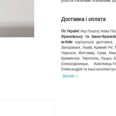
роботи з м'якими тканинами, щ
Доставка і оплата
По Україні:
Укр Пошта, Нова Пошт
Франківську та Івано-Франківс
м.Київ:
кур'єрська доставка.
Запоріжжя, Львів, Кривий Ріг, 
Черкаси, Житомир, Суми, Хмел
Кременчук, Тернопіль, Луцьк, 
Сєвєродонецьк, Кам’янець-
Олександрія та інші населені пу
Деталі