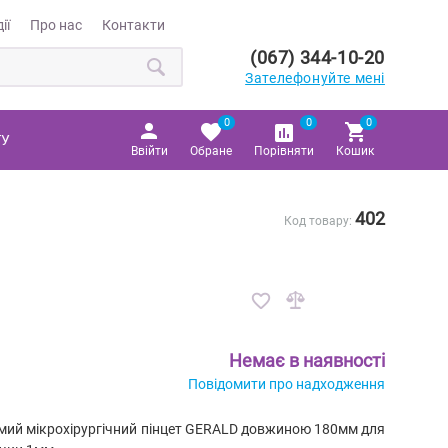
ії
Про нас
Контакти
(067) 344-10-20
Зателефонуйте мені
0
0
0
ТУ
Ввійти
Обране
Порівняти
Кошик
402
Код товару:
Немає в наявності
Повідомити про надходження
мий мікрохірургічний пінцет GERALD довжиною 180мм для