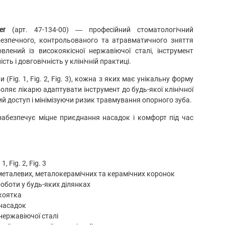
er
(арт. 47-134-00) — професійний стоматологічний
безпечного, контрольованого та атравматичного зняття
влений із високоякісної нержавіючої сталі, інструмент
ть і довговічність у клінічній практиці.
 (Fig. 1, Fig. 2, Fig. 3), кожна з яких має унікальну форму
воляє лікарю адаптувати інструмент до будь-якої клінічної
й доступ і мінімізуючи ризик травмування опорного зуба.
забезпечує міцне приєднання насадок і комфорт під час
, Fig. 2, Fig. 3
металевих, металокерамічних та керамічних коронок
роботи у будь-яких ділянках
укоятка
 насадок
нержавіючої сталі