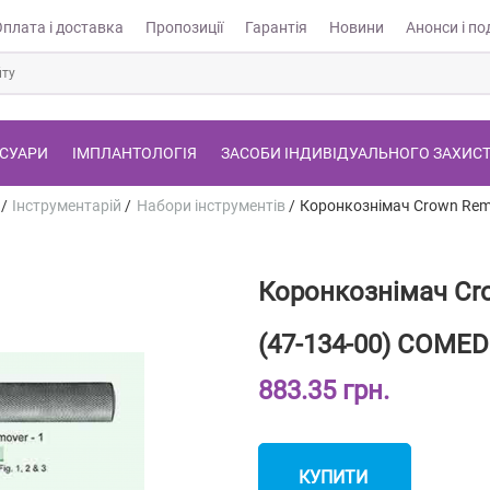
Оплата і доставка
Пропозиції
Гарантія
Новини
Анонси і под
СУАРИ
ІМПЛАНТОЛОГІЯ
ЗАСОБИ ІНДИВІДУАЛЬНОГО ЗАХИС
/
Інструментарій
/
Набори інструментів
/
Коронкознімач Crown Remo
Коронкознімач Cro
(47-134-00) COMED
883.35 грн.
КУПИТИ