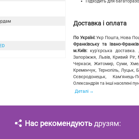
Підходить для багаторазов
ердам
Доставка і оплата
По Україні:
Укр Пошта, Нова Пошт
Франківську та Івано-Франківс
ED
м.Київ:
кур'єрська доставка.
Запоріжжя, Львів, Кривий Ріг, 
Черкаси, Житомир, Суми, Хмел
Кременчук, Тернопіль, Луцьк, 
Сєвєродонецьк, Кам’янець-
Олександрія та інші населені пу
Деталі
Нас рекомендують
друзям: