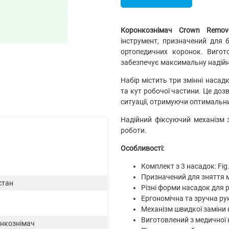
Коронкознімач Crown Remov
інструмент, призначений для 
ортопедичних коронок. Вигото
забезпечує максимальну надійніс
Набір містить три змінні насадки
та кут робочої частини. Це доз
ситуації, отримуючи оптимальни
Надійний фіксуючий механізм 
роботи.
Особливості:
Комплект з 3 насадок: Fig. 1
Призначений для зняття 
стан
Різні форми насадок для 
Ергономічна та зручна р
Механізм швидкої заміни
Виготовлений з медичної 
нкознімач