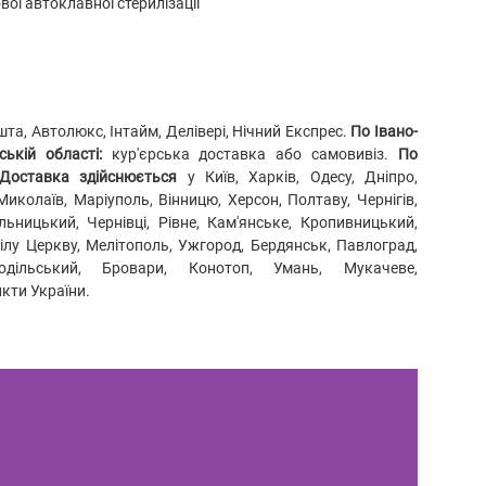
ої автоклавної стерилізації
а, Автолюкс, Інтайм, Делівері, Нічний Експрес.
По Івано-
ькій області:
кур'єрська доставка або самовивіз.
По
Доставка здійснюється
у Київ, Харків, Одесу, Дніпро,
Миколаїв, Маріуполь, Вінницю, Херсон, Полтаву, Чернігів,
ьницький, Чернівці, Рівне, Кам'янське, Кропивницький,
Білу Церкву, Мелітополь, Ужгород, Бердянськ, Павлоград,
Подільський, Бровари, Конотоп, Умань, Мукачеве,
нкти України.