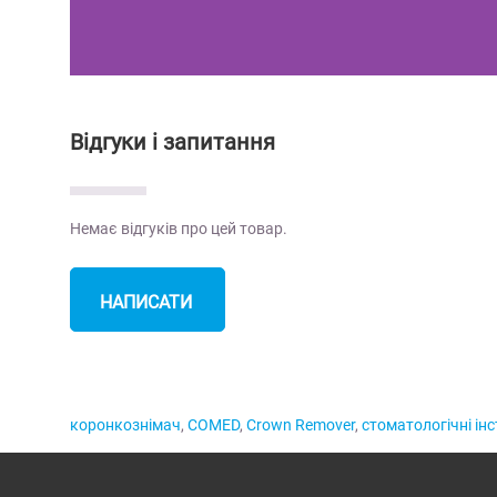
Відгуки і запитання
Немає відгуків про цей товар.
НАПИСАТИ
ВІДГУК
коронкознімач
,
COMED
,
Crown Remover
,
стоматологічні ін