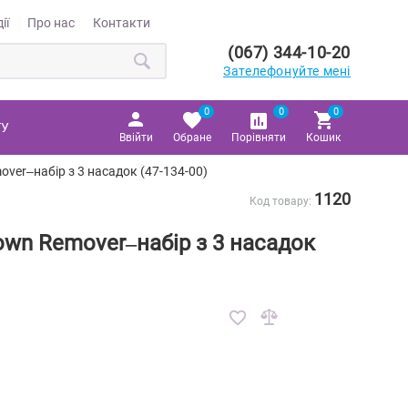
ії
Про нас
Контакти
(067) 344-10-20
Зателефонуйте мені
0
0
0
ТУ
Ввійти
Обране
Порівняти
Кошик
ver–набір з 3 насадок (47-134-00)
1120
Код товару:
wn Remover–набір з 3 насадок