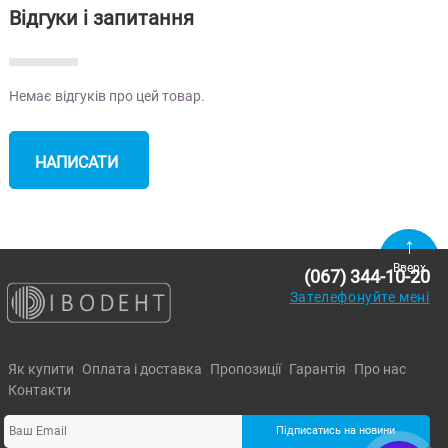
Відгуки і запитання
Немає відгуків про цей товар.
НАПИСАТИ
ВІДГУК
Вверх
(067) 344-10-20
Зателефонуйте мені
Як купити
Оплата і доставка
Пропозиції
Гарантія
Про нас
Контакти
Підписатись на новини