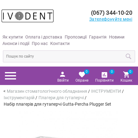
(067) 344-10-20
Зателефонуйте мені
Як купити
Оплата і доставка
Пропозиції
Гарантія
Новини
Анонси і події
Про нас
Контакти
0
0
0
Ввійти
Обране
Порівняти
Кошик
Магазин стоматологічного обладнання
/
ІНСТРУМЕНТИ
/
Інструментарій
/
Плагери для гутаперчі
/
Набір плагерів для гутаперчі Gutta-Percha Plugger Set