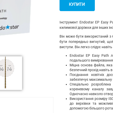
КУПИТИ
Інструмент Endostar EP Easy 
килимової доріжки для інших ін
Він може бути використаний з 
бути попередньо вигнутий, щоб
виступи. Він легко слідує навіт
Endostar EP Easy Path 
подальшого вимірювання 
Міцна основа файла, яка
безпечний прохід навіть 
Поєднання новітніх до
забезпечує максимальну 
Спеціально розроблена
кореневому каналу зав
Одночасно навколо отворі
Використання розміру IS
до верхівки та можлив
допомогою більшого ротац