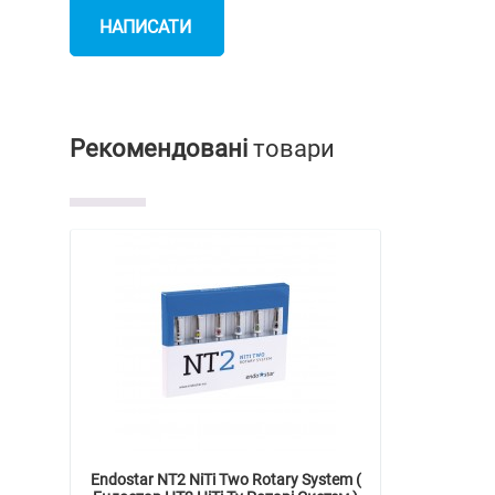
НАПИСАТИ
ВІДГУК
Рекомендовані
товари
Endostar NT2 NiTi Two Rotary System (