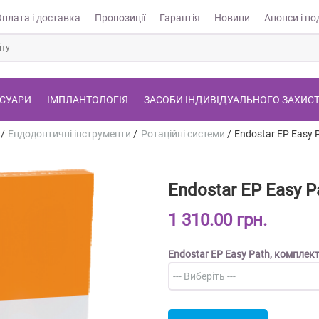
Оплата і доставка
Пропозиції
Гарантія
Новини
Анонси і под
СУАРИ
ІМПЛАНТОЛОГІЯ
ЗАСОБИ ІНДИВІДУАЛЬНОГО ЗАХИС
/
Ендодонтичні інструменти
/
Ротаційні системи
/
Endostar EP Easy P
Endostar EP Easy Pa
1 310.00 грн.
Endostar EP Easy Path, комплек