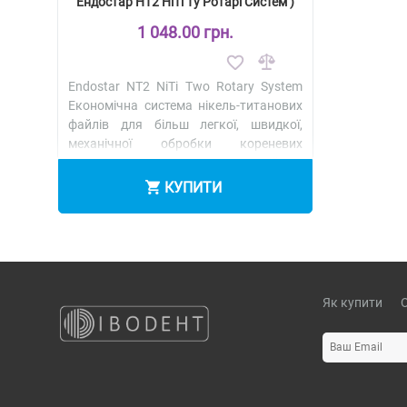
Ендостар НТ2 НіТі Ту Ротарі Систем )
1 048.00 грн.
Endostar NT2 NiTi Two Rotary System
Економічна система нікель-титановиx
файлів для більш легкої, швидкої,
механічної обробки кореневих
каналів, перш за все, традиційним
способом. Ц..
КУПИТИ
Як купити