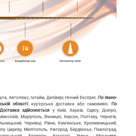
а, Автолюкс, Інтайм, Делівері, Нічний Експрес.
По Івано-
ькій області:
кур'єрська доставка або самовивіз.
По
Доставка здійснюється
у Київ, Харків, Одесу, Дніпро,
Миколаїв, Маріуполь, Вінницю, Херсон, Полтаву, Чернігів,
ьницький, Чернівці, Рівне, Кам'янське, Кропивницький,
Білу Церкву, Мелітополь, Ужгород, Бердянськ, Павлоград,
Подільський, Бровари, Конотоп, Умань, Мукачеве,