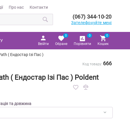
ії
Про нас
Контакти
(067) 344-10-20
Зателефонуйте мені
0
0
0
ТУ
Ввійти
Обране
Порівняти
Кошик
ath ( Ендостар Ізі Пас )
666
Код товару:
th ( Ендостар Ізі Пас ) Poldent
тація та довжина