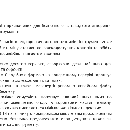
Path призначений для безпечного та швидкого створення
струментів.
більшістю ендодонтичних наконечників. Інструмент може
 він міг дістатись до важкодоступних каналів та обійти
ь по найбільш вигнутим каналам.
легко досягає верхівки, створюючи ідеальний шлях для
та обробки.
 є S-подібною формою на поперечному перерізі гарантує
в сильно склерозованих каналах.
сягнень в галузі металургії разом з дизайном файлу
безпеку.
 змінна конусність полегшує плавний шлях вниз по
дяки зменшенню опору в коронковій частині каналу.
в каналу видаляється мінімальна кількість дентину.
O 14 на кінчику є компромісом між легким проходженням
істю безпечно продовжувати опрацьовувати канал за
ійного інструменту.